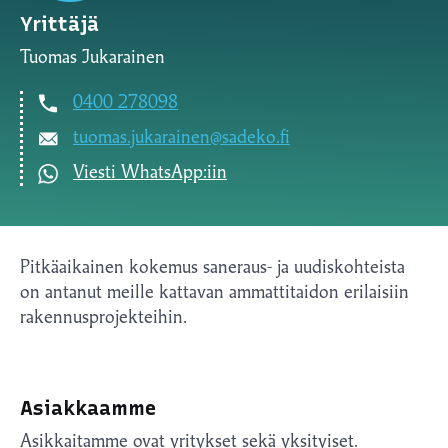
Yrittäjä
Tuomas Jukarainen
0400 278098
tuomas.jukarainen@sadeko.fi
Viesti WhatsApp:iin
Pitkäaikainen kokemus saneraus- ja uudiskohteista
on antanut meille kattavan ammattitaidon erilaisiin
rakennusprojekteihin.
Asiakkaamme
Asikkaitamme ovat yritykset sekä yksityiset.