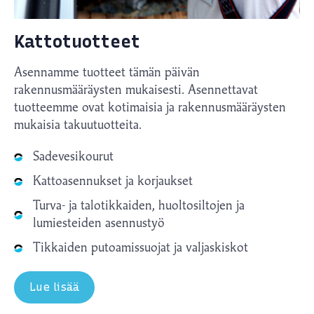
Kattotuotteet
Asennamme tuotteet tämän päivän
rakennusmääräysten mukaisesti. Asennettavat
tuotteemme ovat kotimaisia ja rakennusmääräysten
mukaisia takuutuotteita.
Sadevesikourut
Kattoasennukset ja korjaukset
Turva- ja talotikkaiden, huoltosiltojen ja
lumiesteiden asennustyö
Tikkaiden putoamissuojat ja valjaskiskot
Lue lisää