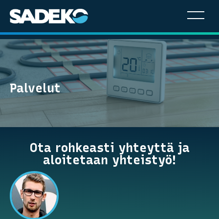
Hyppää
sisältöön
Palvelut
Ota rohkeasti yhteyttä ja
aloitetaan yhteistyö!