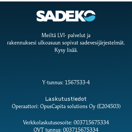
Meiltä LVI- palvelut ja
rakennuksesi ulkoasuun sopivat sadevesijärjestelmät.
Kysy lisää.
Y-tunnus: 1567533-4
Laskutustiedot
Operaattori: OpusCapita solutions Oy (E204503)
Verkkolaskutusosoite: 003715675334
OVT tunnus: 003715675334